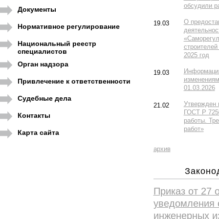
обсудили р
Документы
О предоста
19.03
Нормативное регулирование
деятельнос
«Саморегул
Национальный реестр
строителей 
специалистов
2025 год
Орган надзора
Информация
19.03
изменениям
Привлечение к ответственности
01.03.2026
Судебные дела
Утвержден 
21.02
ГОСТ Р 725
Контакты
работы. Тр
работ»
Карта сайта
архив
Законо
Приказ от 27 
уведомления 
инженерных из