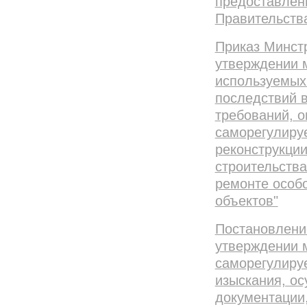
предоставлен
Правительства
Приказ Минстр
утверждении м
используемых
последствий 
требований, 
саморегулируе
реконструкции
строительства
ремонте особ
объектов"
Постановлени
утверждении 
саморегулиру
изыскания, о
документации,