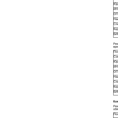
Юр
ИН
ОГ
На
Сп
Ко
БИ
Ре
вре
По
Со
Юр
ИН
ОГ
На
Сп
Ко
БИ
Ко
Рек
обя
По