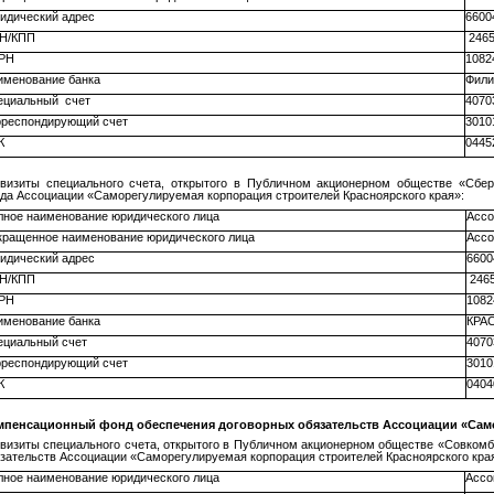
идический адрес
6600
Н/КПП
2465
РН
1082
именование банка
Фили
ециальный счет
4070
рреспондирующий счет
3010
К
0445
квизиты специального счета, открытого в Публичном акционерном обществе «Сбе
да Ассоциации «Саморегулируемая корпорация строителей Красноярского края»:
лное наименование юридического лица
Ассо
кращенное наименование юридического лица
Ассо
идический адрес
6600
Н/КПП
2465
РН
1082
именование банка
КРА
ециальный счет
4070
рреспондирующий счет
3010
К
0404
мпенсационный фонд обеспечения договорных обязательств Ассоциации «Само
визиты специального счета, открытого в Публичном акционерном обществе «Совком
зательств Ассоциации «Саморегулируемая корпорация строителей Красноярского кра
лное наименование юридического лица
Ассо