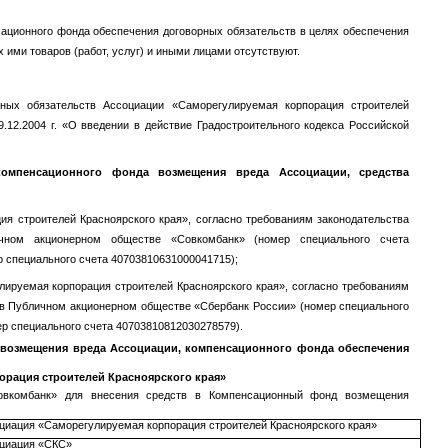
ационного фонда обеспечения договорных обязательств в целях обеспечения
ими товаров (работ, услуг) и иными лицами отсутствуют.
ых обязательств Ассоциации «Саморегулируемая корпорация строителей
.12.2004 г. «О введении в действие Градостроительного кодекса Российской
омпенсационного фонда возмещения вреда Ассоциации, средства
 строителей Красноярского края», согласно требованиям законодательства
чном акционерном обществе «Совкомбанк» (номер специального счета
 специального счета 40703810631000041715);
ируемая корпорация строителей Красноярского края», согласно требованиям
 в Публичном акционерном обществе «Сбербанк России» (номер специального
р специального счета 40703810812030278579).
 возмещения вреда Ассоциации, компенсационного фонда обеспечения
рация строителей Красноярского края»
Совкомбанк» для внесения средств в Компенсационный фонд возмещения
циация «Саморегулируемая корпорация строителей Красноярского края»
циация «СКС»