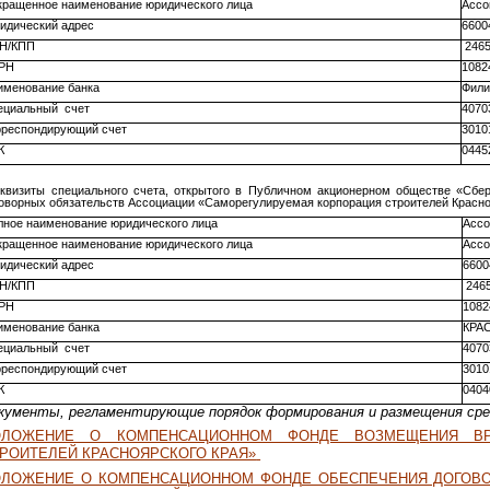
кращенное наименование юридического лица
Ассо
идический адрес
6600
Н/КПП
2465
РН
1082
именование банка
Фили
ециальный счет
4070
рреспондирующий счет
3010
К
0445
квизиты специального счета, открытого в Публичном акционерном обществе «Сбе
оворных обязательств Ассоциации «Саморегулируемая корпорация строителей Красно
лное наименование юридического лица
Ассо
кращенное наименование юридического лица
Ассо
идический адрес
6600
Н/КПП
2465
РН
1082
именование банка
КРА
ециальный счет
4070
рреспондирующий счет
3010
К
0404
кументы, регламентирующие порядок формирования и размещения ср
ОЛОЖЕНИЕ О КОМПЕНСАЦИОННОМ ФОНДЕ ВОЗМЕЩЕНИЯ ВР
РОИТЕЛЕЙ КРАСНОЯРСКОГО КРАЯ»
ЛОЖЕНИЕ О КОМПЕНСАЦИОННОМ ФОНДЕ ОБЕСПЕЧЕНИЯ ДОГОВО