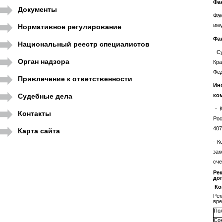
Фа
Документы
Фак
иму
Нормативное регулирование
Фа
Национальный реестр специалистов
Су
Орган надзора
Кра
Фед
Привлечение к ответственности
Ин
Судебные дела
ко
- К
Контакты
Ро
407
Карта сайта
- К
зак
сче
Ре
до
Ко
Ре
вре
По
Со