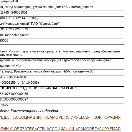
циация «СКС»
49, город Красноярск, улица Ленина, дом №5А, помещение 86
117654/246601001
400002156 (от 14.10.2008)
ал "Корпоративный" ПАО "Совкомбанк"
3810812030278579
18110445250000360
25360
рбанк России» для внесения средств в Компенсационный фонд обеспечения
ярского края»:
циация «Саморегулируемая корпорация строителей Красноярского края»
циация «СКС»
49, город Красноярск, улица Ленина, дом №5А, помещение 86
117654/246601001
400002156 (от 14.10.2008)
СНОЯРСКОЕ ОТДЕЛЕНИЕ N 8646 ПАО СБЕРБАНК
3810731000000465
1810800000000627
07627
едств Компенсационных фондов:
ЕДА АССОЦИАЦИИ «САМОРЕГУЛИРУЕМАЯ КОРПОРАЦИЯ
РНЫХ ОБЯЗАТЕЛЬСТВ АССОЦИАЦИИ «САМОРЕГУЛИРУЕМАЯ