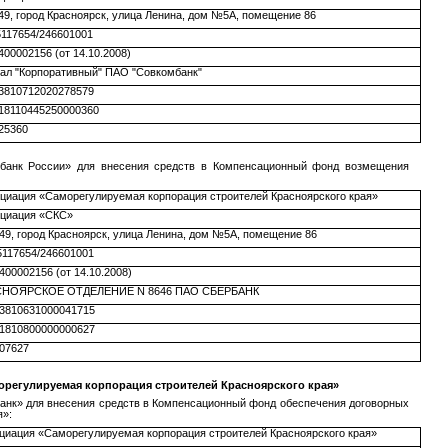
49, город Красноярск, улица Ленина, дом №5А, помещение 86
117654/246601001
400002156 (от 14.10.2008)
ал "Корпоративный" ПАО "Совкомбанк"
3810712020278579
18110445250000360
25360
рбанк России» для внесения средств в Компенсационный фонд возмещения
циация «Саморегулируемая корпорация строителей Красноярского края»
циация «СКС»
49, город Красноярск, улица Ленина, дом №5А, помещение 86
117654/246601001
400002156 (от 14.10.2008)
СНОЯРСКОЕ ОТДЕЛЕНИЕ N 8646 ПАО СБЕРБАНК
3810631000041715
1810800000000627
07627
регулируемая корпорация строителей Красноярского края»
банк» для внесения средств в Компенсационный фонд обеспечения договорных
я»:
циация «Саморегулируемая корпорация строителей Красноярского края»