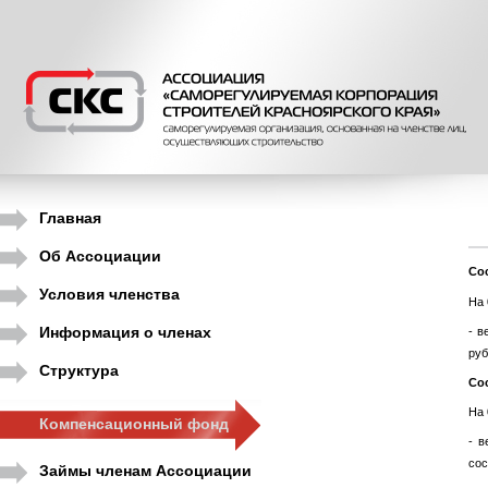
Главная
Об Ассоциации
C
о
Условия членства
На 
Информация о членах
- в
руб
Структура
Со
На 
Компенсационный фонд
- в
сос
Займы членам Ассоциации