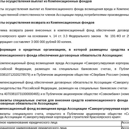
кты осуществления выплат из Компенсационных фондов
ты осуществления выплат из Компенсационного фонда возмещения вреда и Компенс
щественной ответственности членов Ассоциации перед потребителями произведенных 
кты осуществления возврата из Компенсационных фондов
мма возврата ранее внесенных в компенсационный фонд обеспечения договорн
сноярского края» на основании ч. 14 ст. 3.3 Федерального закона № 191-ФЗ от 29
ерации» составляет 3 000 000 рублей 00 копеек.
формация о кредитных организациях, в которой размещены средства к
мпенсационного фонда обеспечения договорных обязательств Ассоциации:
омпенсационный фонд возмещения вреда Ассоциации «Саморегулируемая корпорация
ссийской Федерации, размещен на специальных банковских счетах, в Публи
03810712020278579) и в Публичном акционерном обществе «Сбербанк России» (номер
омпенсационный фонд обеспечения договорных обязательств Ассоциации «Саморегул
онодательства Российской Федерации, размещен на специальных банковских счетах
та 40703810731000000465) и в Публичном акционерном обществе «Совкомбанк» (номе
квизиты специальных счетов для внесения средств компенсационного фонда
говорных обязательств Ассоциации:
мпенсационный фонд возмещения вреда Ассоциации «Саморегулируемая корпо
квизиты специального счета, открытого в Публичном акционерном обществе «
да Ассоциации «Саморегулируемая корпорация строителей Красноярского края»:
лное наименование юридического лица
Ассо
кращенное наименование юридического лица
Ассо