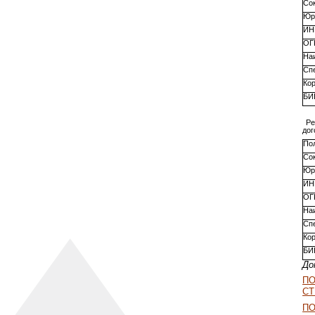
Со
Юр
ИН
ОГ
На
Сп
Ко
БИ
Ре
дог
По
Со
Юр
ИН
ОГ
На
Сп
Ко
БИ
До
П
СТ
ПО