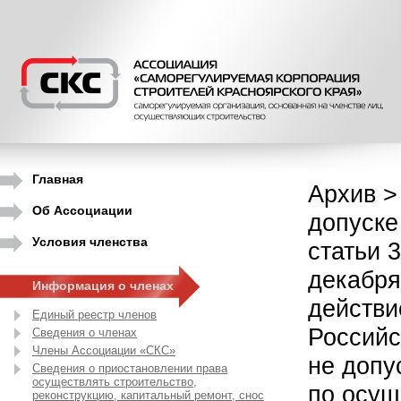
Главная
Архив >
Об Ассоциации
допуске
Условия членства
статьи 
декабря
Информация о членах
действи
Единый реестр членов
Российс
Сведения о членах
Члены Ассоциации «СКС»
не допу
Сведения о приостановлении права
осуществлять строительство,
по осущ
реконструкцию, капитальный ремонт, снос