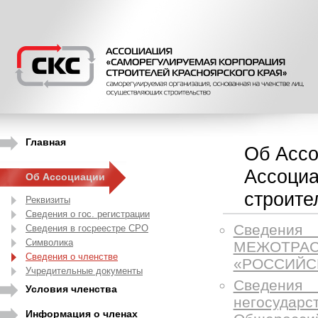
Главная
Об Ассо
Ассоциа
Об Ассоциации
строите
Реквизиты
Сведения о гос. регистрации
Сведен
Сведения в госреестре СРО
Символика
МЕЖОТРА
Сведения о членстве
«РОССИЙС
Учредительные документы
Сведения 
Условия членства
негосуда
Информация о членах