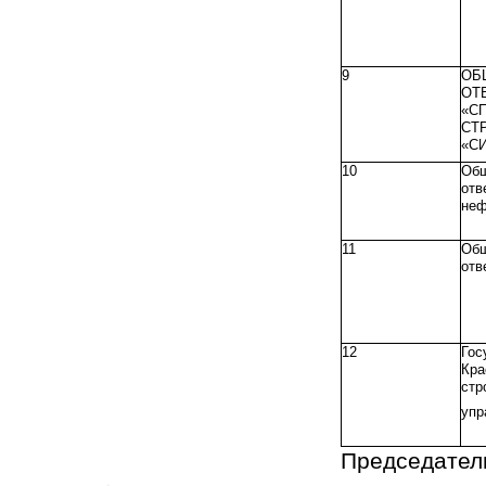
9
ОБ
ОТ
«С
С
«С
10
Об
от
неф
11
Об
отв
12
Го
Кра
стр
упр
Председател