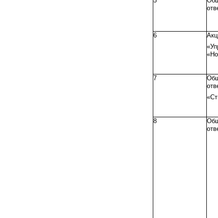
5
Об
отв
6
Акц
«Уп
«Но
7
Об
отв
«Ст
8
Об
отв