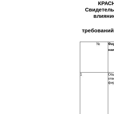
КРАС
Свидетель
влияни
требований
№
Фи
наи
1
Об
отв
фир