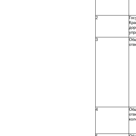
2
Го
Кра
до
упр
3
Об
отв
4
Об
отв
кол