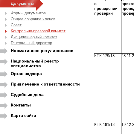
Документы
о
прик
проведении
прове
Формы документов
проверки
прове
Общее собрание членов
Совет
Контрольно-правовой комитет
Дисциплинарный комитет
Генеральный директор
Нормативное регулирование
КПК 179/13
28.11.
Национальный реестр
специалистов
Орган надзора
Привлечение к ответственности
Судебные дела
Контакты
Карта сайта
КПК 181/13
19.12.