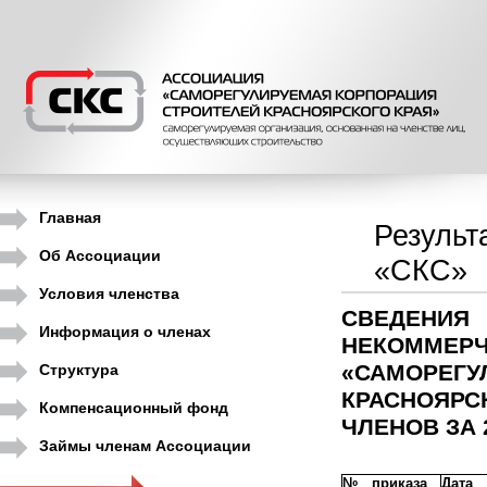
Главная
Результ
Об Ассоциации
«СКС»
Условия членства
СВЕДЕНИ
Информация о членах
НЕКОМ
«САМОРЕГ
Структура
КРАСНОЯР
Компенсационный фонд
ЧЛЕНОВ ЗА 2
Займы членам Ассоциации
№ приказа
Дата