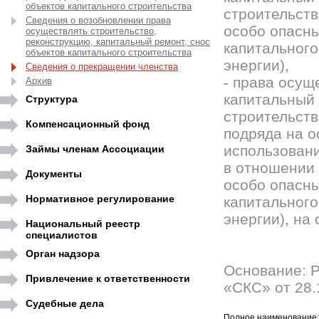
объектов капитального строительства
строительств
Сведения о возобновлении права
особо опасны
осуществлять строительство,
реконструкцию, капитальный ремонт, снос
капитального
объектов капитального строительства
энергии),
Сведения о прекращении членства
- права осущ
Архив
капитальный 
Структура
строительств
Компенсационный фонд
подряда на о
использовани
Займы членам Ассоциации
в отношении 
Документы
особо опасны
Нормативное регулирование
капитального
энергии), на
Национальный реестр
специалистов
Орган надзора
Основание: 
Привлечение к ответственности
«СКС» от 28.
Судебные дела
Полное наименование: