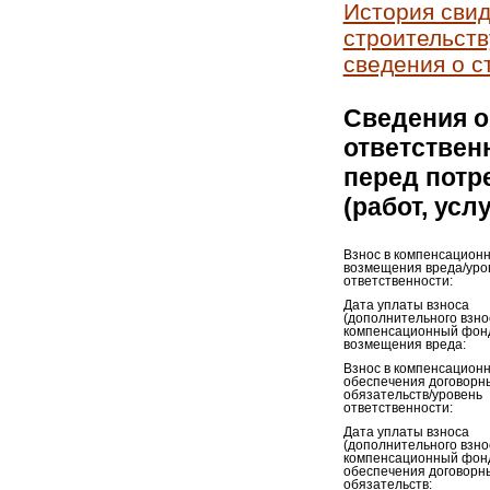
История свид
строительств
сведения о с
Сведения о
ответствен
перед потр
(работ, усл
Взнос в компенсацион
возмещения вреда/уро
ответственности:
Дата уплаты взноса
(дополнительного взно
компенсационный фон
возмещения вреда:
Взнос в компенсацион
обеспечения договорн
обязательств/уровень
ответственности:
Дата уплаты взноса
(дополнительного взно
компенсационный фон
обеспечения договорн
обязательств: