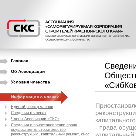
Главная
Сведени
Об Ассоциации
Обществ
Условия членства
«СибКо
Информация о членах
Приостановле
Единый реестр членов
реконструкци
Сведения о членах
Члены Ассоциации «СКС»
капитального
Сведения о приостановлении права
- права осущ
осуществлять строительство,
капитальный 
реконструкцию, капитальный ремонт, снос