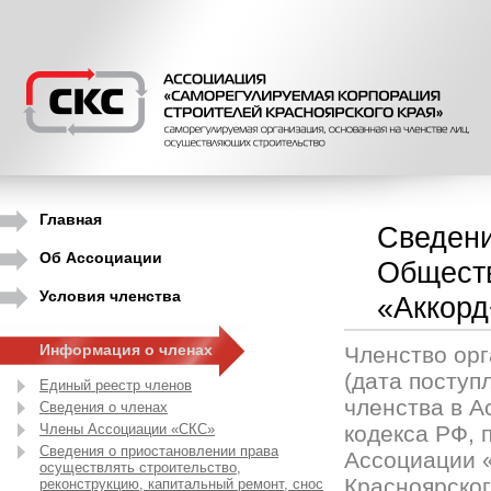
Главная
Сведени
Об Ассоциации
Обществ
Условия членства
«Аккорд
Информация о членах
Членство орг
(дата поступ
Единый реестр членов
членства в А
Сведения о членах
Члены Ассоциации «СКС»
кодекса РФ, п
Сведения о приостановлении права
Ассоциации 
осуществлять строительство,
Красноярско
реконструкцию, капитальный ремонт, снос