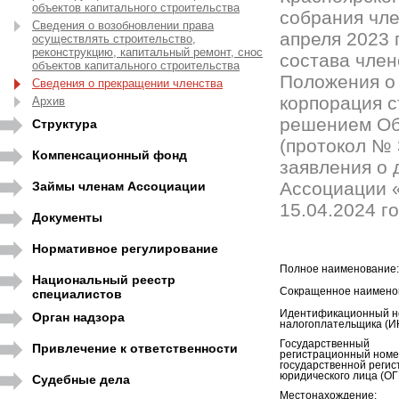
объектов капитального строительства
собрания чле
Сведения о возобновлении права
апреля 2023 
осуществлять строительство,
реконструкцию, капитальный ремонт, снос
состава члено
объектов капитального строительства
Положения о
Сведения о прекращении членства
корпорация с
Архив
решением Об
Структура
(протокол № 
Компенсационный фонд
заявления о 
Ассоциации «
Займы членам Ассоциации
15.04.2024 го
Документы
Нормативное регулирование
Полное наименование:
Национальный реестр
Сокращенное наимено
специалистов
Идентификационный н
Орган надзора
налогоплательщика (И
Государственный
Привлечение к ответственности
регистрационный номе
государственной регис
юридического лица (ОГ
Судебные дела
Местонахождение: