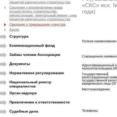
объектов капитального строительства
«СКС» исх. №
Сведения о возобновлении права
года)
осуществлять строительство,
реконструкцию, капитальный ремонт, снос
объектов капитального строительства
Сведения о прекращении членства
Архив
Структура
Полное наименование:
Компенсационный фонд
Займы членам Ассоциации
Сокращенное наимено
Документы
Идентификационный н
налогоплательщика (И
Нормативное регулирование
Государственный
регистрационный номе
государственной регис
Национальный реестр
юридического лица (ОГ
специалистов
Местонахождение:
Орган надзора
Привлечение к ответственности
Судебные дела
Телефоны: