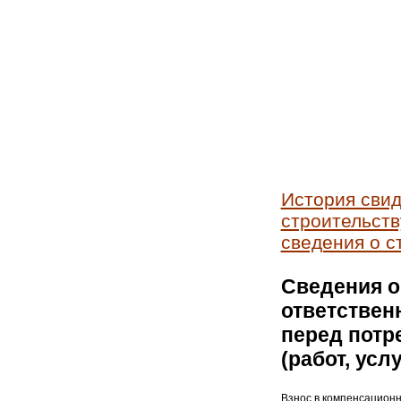
История свид
строительств
сведения о с
Сведения о
ответствен
перед потр
(работ, усл
Взнос в компенсацион