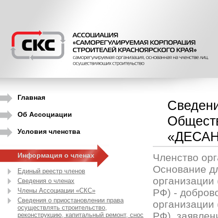
Главная
Сведени
Об Ассоциации
Обществ
Условия членства
«ДЕСА
Информация о членах
Членство орг
Основание д
Единый реестр членов
организации (
Сведения о членах
Члены Ассоциации «СКС»
РФ) - добров
Сведения о приостановлении права
организации (
осуществлять строительство,
РФ), заявлен
реконструкцию, капитальный ремонт, снос