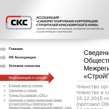
Главная
Сведени
Об Ассоциации
Обществ
Условия членства
Межреги
«СтройГ
Информация о членах
Единый реестр членов
Членство орг
Сведения о членах
Членство в 
Члены Ассоциации «СКС»
15.12.2015 г
Сведения о приостановлении права
(протокол О
осуществлять строительство,
реконструкцию, капитальный ремонт, снос