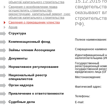
15.12.2015 г
объектов капитального строительства
свидетельств
Сведения о возобновлении права
осуществлять строительство,
оказывают вл
реконструкцию, капитальный ремонт, снос
строительства
объектов капитального строительства
Сведения о прекращении членства
РФ).
Архив
Структура
Полное наименование:
Компенсационный фонд
Сокращенное наимено
Займы членам Ассоциации
Идентификационный н
Документы
налогоплательщика (И
Государственный
Нормативное регулирование
регистрационный номе
государственной регис
юридического лица (ОГ
Национальный реестр
Местонахождение:
специалистов
Орган надзора
Фактический адрес:
Привлечение к ответственности
Телефоны:
Судебные дела
E-mail: