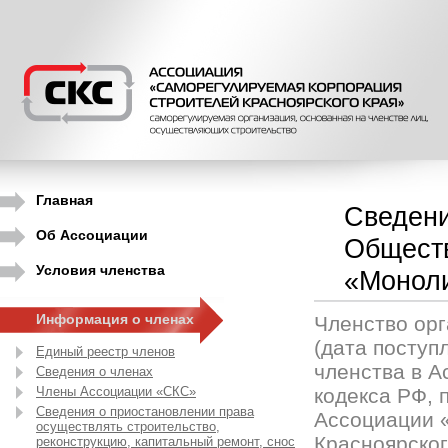
Главная
Сведени
Об Ассоциации
Обществ
Условия членства
«Моноли
Информация о членах
Членство орг
(дата поступ
Единый реестр членов
членства в А
Сведения о членах
Члены Ассоциации «СКС»
кодекса РФ, п
Сведения о приостановлении права
Ассоциации 
осуществлять строительство,
Красноярско
реконструкцию, капитальный ремонт, снос