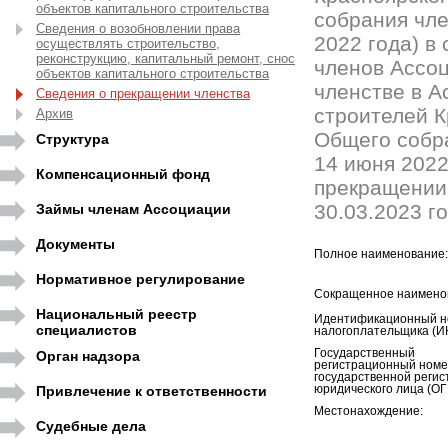
объектов капитального строительства
собрания чле
Сведения о возобновлении права
2022 года) в
осуществлять строительство,
реконструкцию, капитальный ремонт, снос
членов Ассоци
объектов капитального строительства
членстве в 
Сведения о прекращении членства
строителей К
Архив
Общего собр
Структура
14 июня 2022
Компенсационный фонд
прекращении
30.03.2023 го
Займы членам Ассоциации
Документы
Полное наименование:
Нормативное регулирование
Сокращенное наимено
Национальный реестр
Идентификационный н
специалистов
налогоплательщика (И
Государственный
Орган надзора
регистрационный номе
государственной регис
Привлечение к ответственности
юридического лица (ОГ
Местонахождение:
Судебные дела