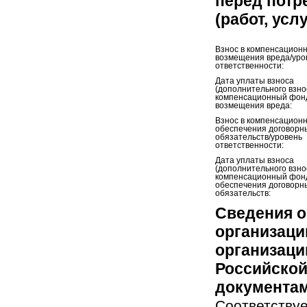
перед потр
(работ, усл
Взнос в компенсацион
возмещения вреда/уро
ответственности:
Дата уплаты взноса
(дополнительного взно
компенсационный фон
возмещения вреда:
Взнос в компенсацион
обеспечения договорн
обязательств/уровень
ответственности:
Дата уплаты взноса
(дополнительного взно
компенсационный фон
обеспечения договорн
обязательств:
Сведения о
организаци
организаци
Российской
документам
Соответствуе