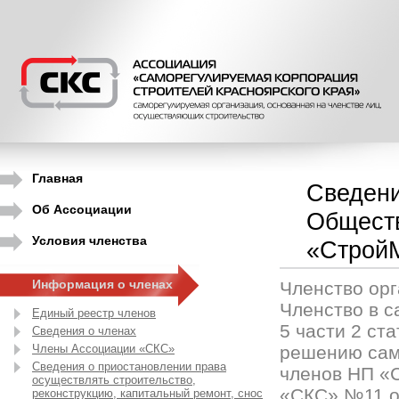
Главная
Сведени
Об Ассоциации
Обществ
Условия членства
«Строй
Информация о членах
Членство орг
Членство в с
Единый реестр членов
5 части 2 ст
Сведения о членах
Члены Ассоциации «СКС»
решению сам
Сведения о приостановлении права
членов НП «
осуществлять строительство,
«СКС» №11 от
реконструкцию, капитальный ремонт, снос