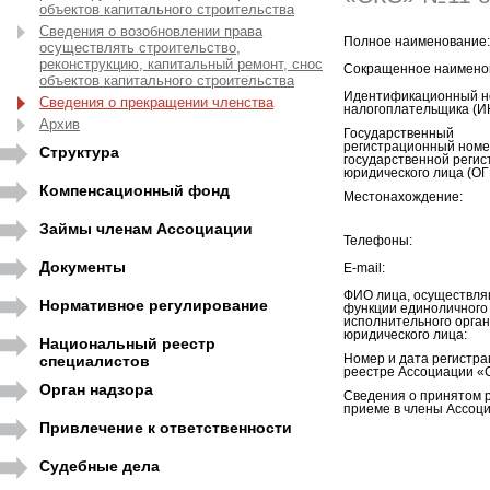
объектов капитального строительства
Сведения о возобновлении права
Полное наименование:
осуществлять строительство,
реконструкцию, капитальный ремонт, снос
Сокращенное наимено
объектов капитального строительства
Идентификационный н
Сведения о прекращении членства
налогоплательщика (И
Архив
Государственный
регистрационный номе
Структура
государственной регис
юридического лица (ОГ
Компенсационный фонд
Местонахождение:
Займы членам Ассоциации
Телефоны:
Документы
E-mail:
ФИО лица, осуществл
Нормативное регулирование
функции единоличного
исполнительного орга
юридического лица:
Национальный реестр
специалистов
Номер и дата регистра
реестре Ассоциации «
Орган надзора
Сведения о принятом 
приеме в члены Ассоци
Привлечение к ответственности
Судебные дела