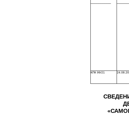
__________
______
КПК 99/21
2
4
.0
8
.2
СВЕДЕНИ
Д
«САМО