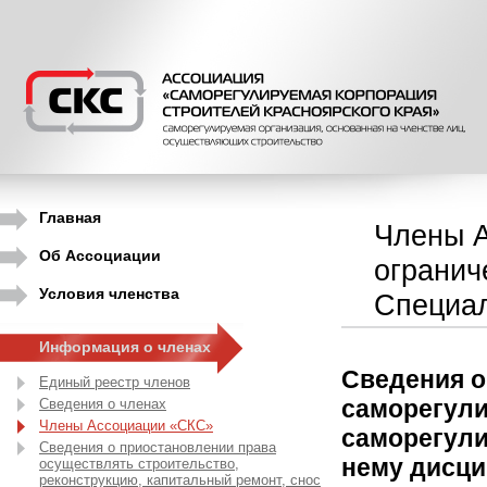
Главная
Члены А
Об Ассоциации
огранич
Условия членства
Специал
Информация о членах
Сведения о
Единый реестр членов
саморегули
Сведения о членах
Члены Ассоциации «СКС»
саморегули
Сведения о приостановлении права
нему дисци
осуществлять строительство,
реконструкцию, капитальный ремонт, снос