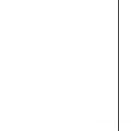
__________
______