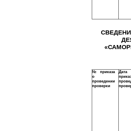
СВЕДЕНИЯ
ДЕ
«САМОР
№ приказа
Дата
о
прик
проведении
прове
проверки
прове