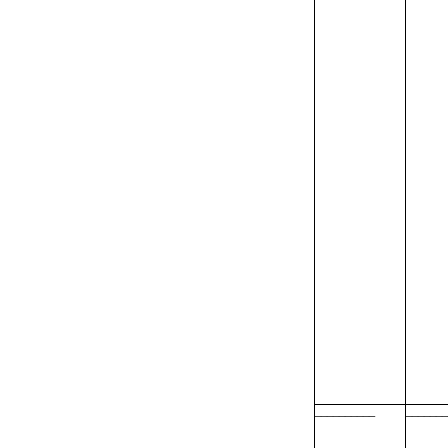
__________
_______