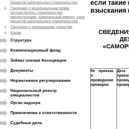
если такие
объектов капитального строительства
Сведения о возобновлении права
взыскания 
осуществлять строительство,
реконструкцию, капитальный ремонт, снос
объектов капитального строительства
Сведения о прекращении членства
СВЕДЕНИЯ
Архив
ДЕ
Структура
«САМОР
Компенсационный фонд
Займы членам Ассоциации
Документы
№ приказа
Дата
о
прик
проведении
прове
Нормативное регулирование
проверки
прове
Национальный реестр
специалистов
Орган надзора
Привлечение к ответственности
Судебные дела