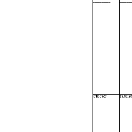
__________
_______
КПК 0
9
/24
19.02.20