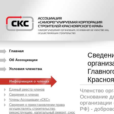
Главная
Сведени
Об Ассоциации
организ
Условия членства
Главног
Красноя
Информация о членах
Единый реестр членов
Членство орг
Сведения о членах
Основание д
Члены Ассоциации «СКС»
организации (
Сведения о приостановлении права
РФ) - добров
осуществлять строительство,
реконструкцию, капитальный ремонт, снос