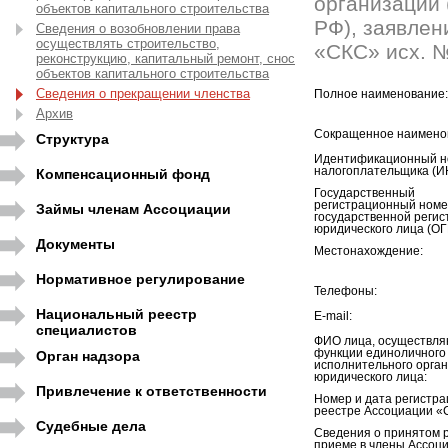
организации (
объектов капитального строительства
РФ), заявлен
Сведения о возобновлении права
осуществлять строительство,
«СКС» исх. №
реконструкцию, капитальный ремонт, снос
объектов капитального строительства
Сведения о прекращении членства
Полное наименование:
Архив
Сокращенное наимено
Структура
Идентификационный н
налогоплательщика (И
Компенсационный фонд
Государственный
регистрационный номе
Займы членам Ассоциации
государственной регис
юридического лица (ОГ
Документы
Местонахождение:
Нормативное регулирование
Телефоны:
Национальный реестр
E-mail:
специалистов
ФИО лица, осуществл
функции единоличного
Орган надзора
исполнительного орга
юридического лица:
Привлечение к ответственности
Номер и дата регистра
реестре Ассоциации «
Судебные дела
Сведения о принятом 
приеме в члены Ассоци